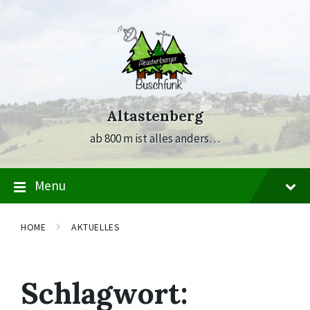
Skip
Skip
Skip
to
to
to
content
main
footer
navigation
Altastenberg
ab 800 m ist alles anders…
Menu
HOME
AKTUELLES
Schlagwort: