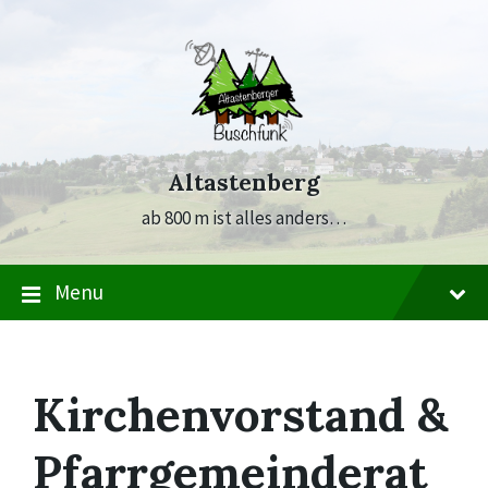
Skip
Skip
Skip
to
to
to
content
main
footer
navigation
Altastenberg
ab 800 m ist alles anders…
Menu
Kirchenvorstand &
Pfarrgemeinderat