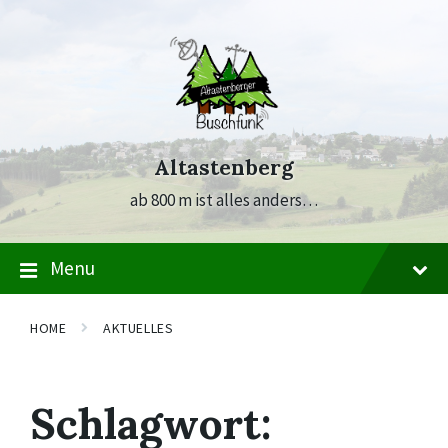
Skip
Skip
Skip
to
to
to
content
main
footer
navigation
Altastenberg
ab 800 m ist alles anders…
Menu
HOME
AKTUELLES
Schlagwort: