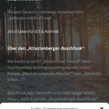
Bleiben Sie auch unterwegs immer auf dem
Laufenden mit DorfFunk!
Jetzt laden für iOS & Android
Über den „Altastenberger-Buschfunk“
Wer kennt es nicht? „Klatsch und Tratsch“ beim
traditionellen Sonntagsspaziergang oder in der
Kneipe. „Wisst Ihr schon das Neuste?“ oder „Kennt Ihr
schon…?“
Buschfunk halt. Damit Ihr nicht mehr lange rätseln
müsst, stellt Euch der „Altastenberger-Buschfunk“
alle wichtigen Informationen und News auf einen
Cookie-Zustimmung verwalten