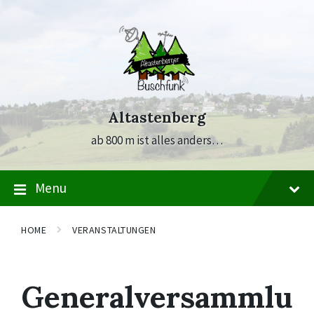
Skip
Skip
Skip
to
to
to
content
main
footer
navigation
Altastenberg
ab 800 m ist alles anders…
Menu
HOME
VERANSTALTUNGEN
Generalversammlu