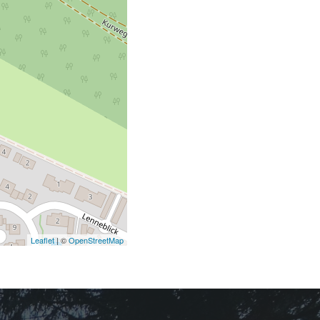
Leaflet
| ©
OpenStreetMap