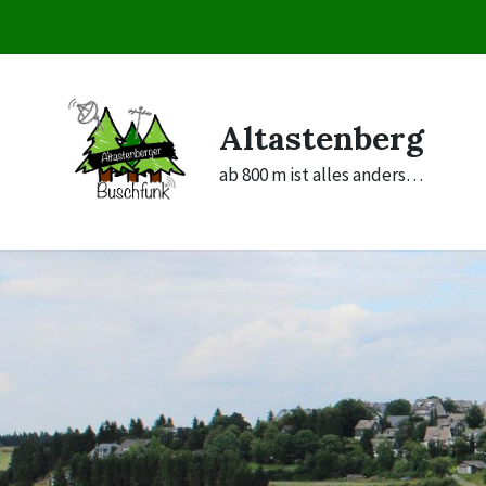
Skip
Skip
Skip
to
to
to
content
main
footer
navigation
Altastenberg
ab 800 m ist alles anders…