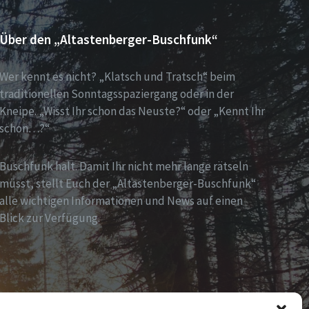
Über den „Altastenberger-Buschfunk“
Wer kennt es nicht? „Klatsch und Tratsch“ beim
traditionellen Sonntagsspaziergang oder in der
Kneipe. „Wisst Ihr schon das Neuste?“ oder „Kennt Ihr
schon…?“
Buschfunk halt. Damit Ihr nicht mehr lange rätseln
müsst, stellt Euch der „Altastenberger-Buschfunk“
alle wichtigen Informationen und News auf einen
Blick zur Verfügung.