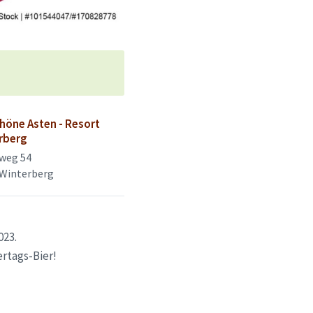
höne Asten - Resort
rberg
weg 54
 Winterberg
023.
rtags-Bier!