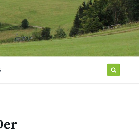
S
Der