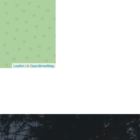
Leaflet
| ©
OpenStreetMap