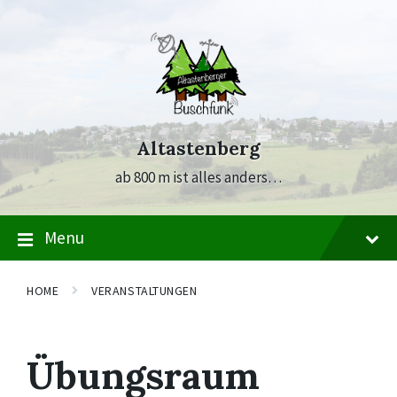
Skip
Skip
Skip
to
to
to
content
main
footer
navigation
Altastenberg
ab 800 m ist alles anders…
Menu
HOME
VERANSTALTUNGEN
Übungsraum