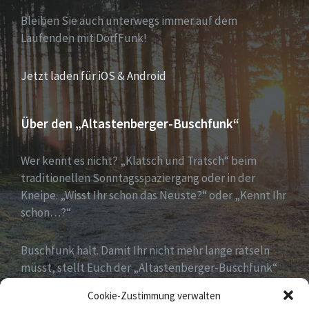
Bleiben Sie auch unterwegs immer auf dem
Laufenden mit DorfFunk!
Jetzt laden für iOS & Android
Über den „Altastenberger-Buschfunk“
Wer kennt es nicht? „Klatsch und Tratsch“ beim
traditionellen Sonntagsspaziergang oder in der
Kneipe. „Wisst Ihr schon das Neuste?“ oder „Kennt Ihr
schon…?“
Buschfunk halt. Damit Ihr nicht mehr lange rätseln
müsst, stellt Euch der „Altastenberger-Buschfunk“
alle wichtigen Informationen und News auf einen
Cookie-Zustimmung verwalten
Blick zur Verfügung.