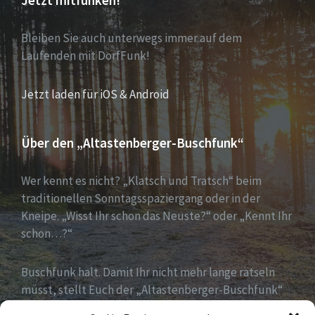
Jetzt mitfunken!
Bleiben Sie auch unterwegs immer auf dem
Laufenden mit DorfFunk!
Jetzt laden für iOS & Android
Über den „Altastenberger-Buschfunk“
Wer kennt es nicht? „Klatsch und Tratsch“ beim
traditionellen Sonntagsspaziergang oder in der
Kneipe. „Wisst Ihr schon das Neuste?“ oder „Kennt Ihr
schon…?“
Buschfunk halt. Damit Ihr nicht mehr lange rätseln
müsst, stellt Euch der „Altastenberger-Buschfunk“
alle wichtigen Informationen und News auf einen