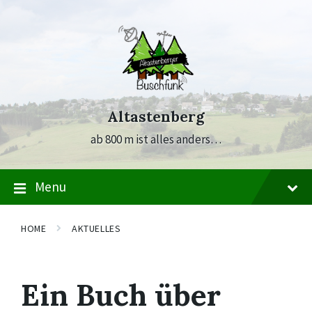
Skip
Skip
Skip
to
to
to
content
main
footer
navigation
Altastenberg
ab 800 m ist alles anders…
Menu
HOME
AKTUELLES
Ein Buch über