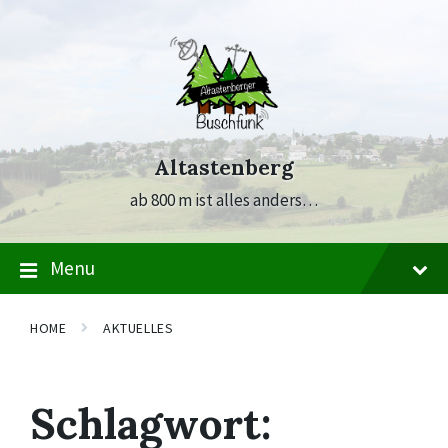
Skip
Skip
Skip
to
to
to
content
main
footer
navigation
Altastenberg
ab 800 m ist alles anders…
Menu
HOME
AKTUELLES
Schlagwort: