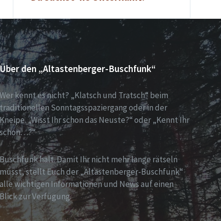
Über den „Altastenberger-Buschfunk“
Wer kennt es nicht? „Klatsch und Tratsch“ beim
traditionellen Sonntagsspaziergang oder in der
Kneipe. „Wisst Ihr schon das Neuste?“ oder „Kennt Ihr
schon…?“
Buschfunk halt. Damit Ihr nicht mehr lange rätseln
müsst, stellt Euch der „Altastenberger-Buschfunk“
alle wichtigen Informationen und News auf einen
Blick zur Verfügung.