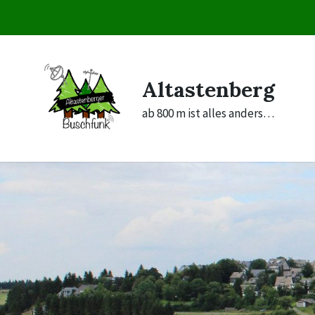
Skip
Skip
Skip
to
to
to
content
main
footer
navigation
Altastenberg
ab 800 m ist alles anders…